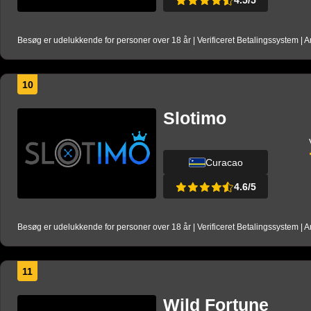
Besøg er udelukkende for personer over 18 år | Verificeret Betalingssystem | 
10
Slotimo
Curacao
4.6/5
Besøg er udelukkende for personer over 18 år | Verificeret Betalingssystem | 
11
Wild Fortune