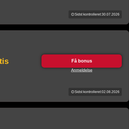
Sidst kontrolleret:30.07.2026
tis
Få bonus
Anmeldelse
Sidst kontrolleret:02.08.2026