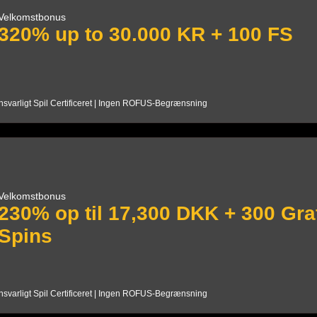
Velkomstbonus
320% up to 30.000 KR + 100 FS
Ansvarligt Spil Certificeret | Ingen ROFUS-Begrænsning
Velkomstbonus
230% op til 17,300 DKK + 300 Gra
Spins
Ansvarligt Spil Certificeret | Ingen ROFUS-Begrænsning