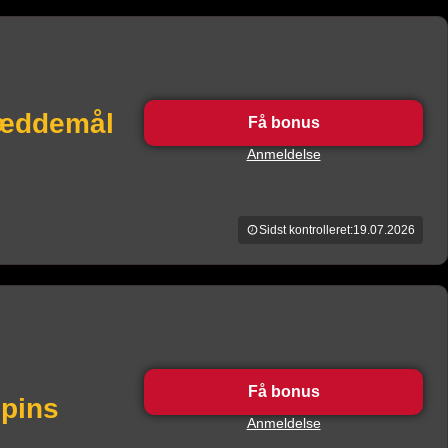
 væddemål
Få bonus
Anmeldelse
Sidst kontrolleret:19.07.2026
Få bonus
Spins
Anmeldelse