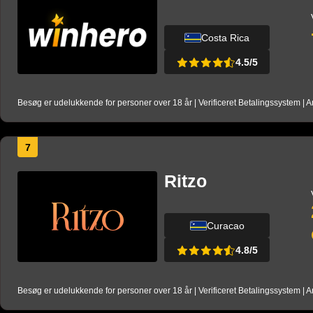
Costa Rica
4.5/5
Besøg er udelukkende for personer over 18 år | Verificeret Betalingssystem | 
7
Ritzo
Curacao
4.8/5
Besøg er udelukkende for personer over 18 år | Verificeret Betalingssystem | 