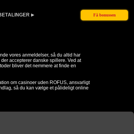
BETALINGER
Få bonussen
nde vores anmeldelser, så du altid har
der accepterer danske spillere. Ved at
oder bliver det nemmere at finde en
ormation om casinoer uden ROFUS, ansvarligt
undlag, så du kan vælge et pålideligt online