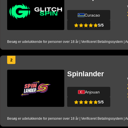
Curacao
5/5
Besøg er udelukkende for personer over 18 år | Verificeret Betalingssystem | 
2
Spinlander
Anjouan
5/5
Besøg er udelukkende for personer over 18 år | Verificeret Betalingssystem | 