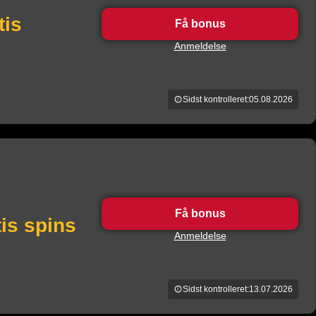
tis
Få bonus
Anmeldelse
Sidst kontrolleret:05.08.2026
Få bonus
is spins
Anmeldelse
Sidst kontrolleret:13.07.2026