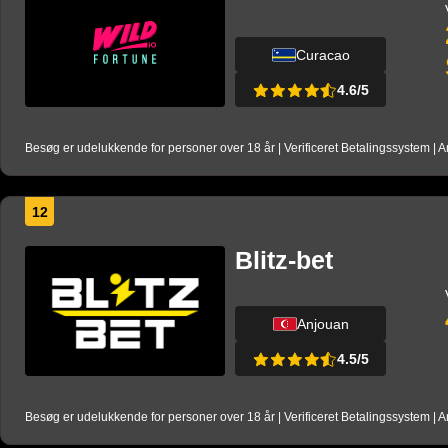
Curacao
4.6/5
Besøg er udelukkende for personer over 18 år | Verificeret Betalingssystem | 
12
Blitz-bet
Anjouan
4.5/5
Besøg er udelukkende for personer over 18 år | Verificeret Betalingssystem | 