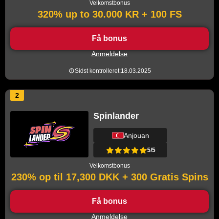
Velkomstbonus
320% up to 30.000 KR + 100 FS
Få bonus
Anmeldelse
Sidst kontrolleret:18.03.2025
2
Spinlander
Anjouan
5/5
Velkomstbonus
230% op til 17,300 DKK + 300 Gratis Spins
Få bonus
Anmeldelse