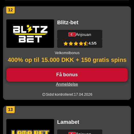
12
Blitz-bet
Anjouan
4.5/5
Velkomstbonus
400% op til 15.000 DKK + 150 gratis spins
Få bonus
Anmeldelse
Sidst kontrolleret:17.04.2026
13
Lamabet
Anjouan