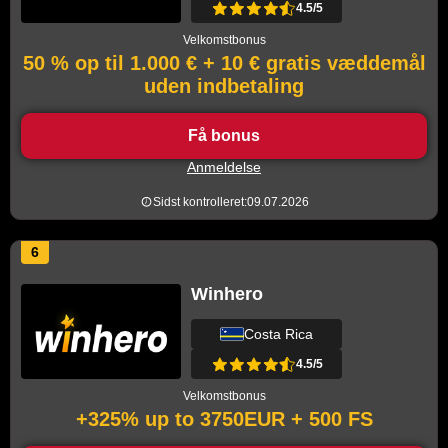
4.5/5
Velkomstbonus
50 % op til 1.000 € + 10 € gratis væddemål
uden indbetaling
Få bonus
Anmeldelse
Sidst kontrolleret:09.07.2026
6
Winhero
Costa Rica
4.5/5
Velkomstbonus
+325% up to 3750EUR + 500 FS