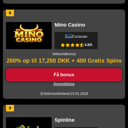
8
Mino Casino
Curacao
4.8/5
Velkomstbonus
250% op til 17,250 DKK + 400 Gratis Spins
Få bonus
Anmeldelse
Sidst kontrolleret:15.01.2026
9
Spinline