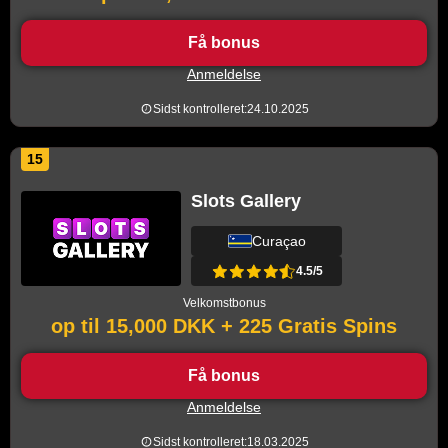
Få bonus
Anmeldelse
Sidst kontrolleret:24.10.2025
15
Slots Gallery
Curaçao
4.5/5
Velkomstbonus
op til 15,000 DKK + 225 Gratis Spins
Få bonus
Anmeldelse
Sidst kontrolleret:18.03.2025