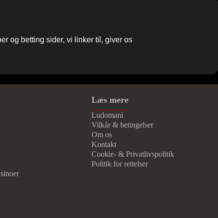
g betting sider, vi linker til, giver os
Læs mere
Ludomani
Vilkår & betingelser
Om os
Kontakt
Cookie- & Privatlivspolitik
Politik for rettelser
sinoer