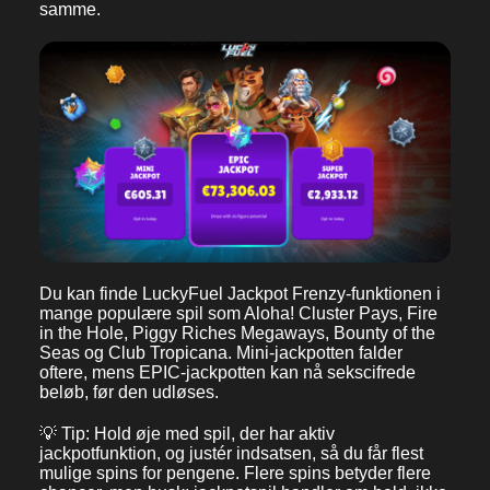
samme.
Du kan finde LuckyFuel Jackpot Frenzy-funktionen i
mange populære spil som Aloha! Cluster Pays, Fire
in the Hole, Piggy Riches Megaways, Bounty of the
Seas og Club Tropicana. Mini-jackpotten falder
oftere, mens EPIC-jackpotten kan nå sekscifrede
beløb, før den udløses.
💡 Tip: Hold øje med spil, der har aktiv
jackpotfunktion, og justér indsatsen, så du får flest
mulige spins for pengene. Flere spins betyder flere