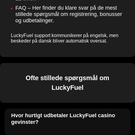
FAQ – Her finder du klare svar på de mest
stillede spørgsmål om registrering, bonusser
og udbetalinger.
LuckyFuel support kommunikerer på engelsk, men
beskeder på dansk bliver automatisk oversat.
Ofte stillede spørgsmål om
LuckyFuel
Hvor hurtigt udbetaler LuckyFuel casino
gevinster?