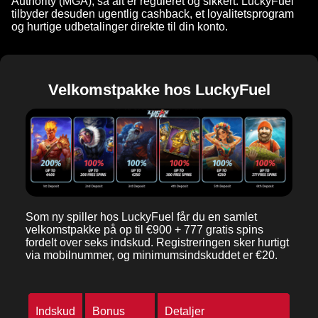
Authority (MGA), så alt er reguleret og sikkert. LuckyFuel
tilbyder desuden ugentlig cashback, et loyalitetsprogram
og hurtige udbetalinger direkte til din konto.
Velkomstpakke hos LuckyFuel
Som ny spiller hos LuckyFuel får du en samlet
velkomstpakke på op til €900 + 777 gratis spins
fordelt over seks indskud. Registreringen sker hurtigt
via mobilnummer, og minimumsindskuddet er €20.
Indskud
Bonus
Detaljer