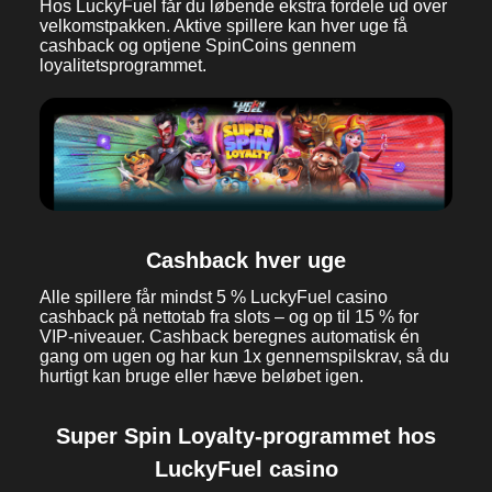
Hos LuckyFuel får du løbende ekstra fordele ud over
velkomstpakken. Aktive spillere kan hver uge få
cashback og optjene SpinCoins gennem
loyalitetsprogrammet.
Cashback hver uge
Alle spillere får mindst 5 % LuckyFuel casino
cashback på nettotab fra slots – og op til 15 % for
VIP-niveauer. Cashback beregnes automatisk én
gang om ugen og har kun 1x gennemspilskrav, så du
hurtigt kan bruge eller hæve beløbet igen.
Super Spin Loyalty-programmet hos
LuckyFuel casino