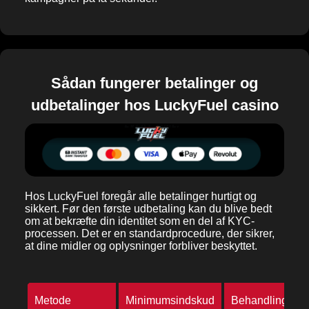
Sådan fungerer betalinger og
udbetalinger hos LuckyFuel casino
Hos LuckyFuel foregår alle betalinger hurtigt og
sikkert. Før den første udbetaling kan du blive bedt
om at bekræfte din identitet som en del af KYC-
processen. Det er en standardprocedure, der sikrer,
at dine midler og oplysninger forbliver beskyttet.
Metode
Minimumsindskud
Behandlingstid