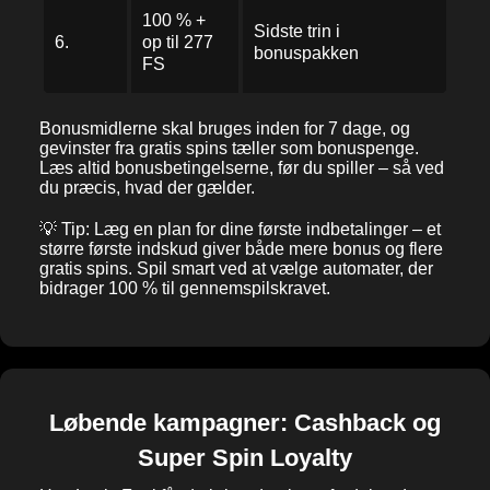
100 % +
Sidste trin i
6.
op til 277
bonuspakken
FS
Bonusmidlerne skal bruges inden for 7 dage, og
gevinster fra gratis spins tæller som bonuspenge.
Læs altid bonusbetingelserne, før du spiller – så ved
du præcis, hvad der gælder.
💡 Tip: Læg en plan for dine første indbetalinger – et
større første indskud giver både mere bonus og flere
gratis spins. Spil smart ved at vælge automater, der
bidrager 100 % til gennemspilskravet.
Løbende kampagner: Cashback og
Super Spin Loyalty