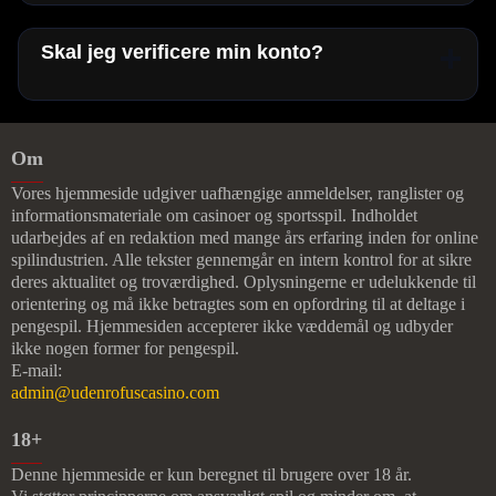
Skal jeg verificere min konto?
Om
Vores hjemmeside udgiver uafhængige anmeldelser, ranglister og
informationsmateriale om casinoer og sportsspil. Indholdet
udarbejdes af en redaktion med mange års erfaring inden for online
spilindustrien. Alle tekster gennemgår en intern kontrol for at sikre
deres aktualitet og troværdighed. Oplysningerne er udelukkende til
orientering og må ikke betragtes som en opfordring til at deltage i
pengespil. Hjemmesiden accepterer ikke væddemål og udbyder
ikke nogen former for pengespil.
E-mail:
admin@udenrofuscasino.com
18+
Denne hjemmeside er kun beregnet til brugere over 18 år.