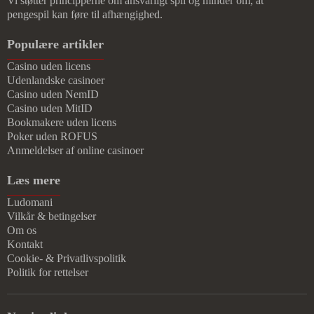
Vi støtter principperne om ansvarligt spil og minder om, at
pengespil kan føre til afhængighed.
Populære artikler
Casino uden licens
Udenlandske casinoer
Casino uden NemID
Casino uden MitID
Bookmakere uden licens
Poker uden ROFUS
Anmeldelser af online casinoer
Læs mere
Ludomani
Vilkår & betingelser
Om os
Kontakt
Cookie- & Privatlivspolitik
Politik for rettelser