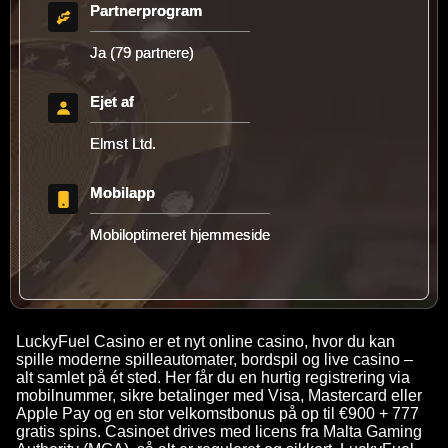
5,000 € om måneden
Partnerprogram
Ja (79 partnere)
Valutaer
EUR
Ejet af
Elmst Ltd.
Mobilapp
Mobiloptimeret hjemmeside
LuckyFuel Casino er et nyt online casino, hvor du kan
spille moderne spilleautomater, bordspil og live casino –
alt samlet på ét sted. Her får du en hurtig registrering via
mobilnummer, sikre betalinger med Visa, Mastercard eller
Apple Pay og en stor velkomstbonus på op til €900 + 777
gratis spins. Casinoet drives med licens fra Malta Gaming